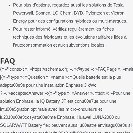
Pour plus d’options, regardez aussi les solutions de Tesla
Powerwall, Sonnen, LG Chem, BYD, Pylontech et Victron
Energy pour des configurations hybrides ou multi-marques.
Pour rester informé, vérifiez régulièrement les fiches
techniques des fabricants et les évolutions tarifaires liées à
l’autoconsommation et aux subventions locales.
FAQ
{« @context »: »https://schema.org », »@type »: »FAQPage », »main
[{« @type »: »Question », »name »: »Quelle batterie est la plus
adaptu00e9e pour une installation Enphase 3 kWc
? », »acceptedAnswer »:{« @type »: »Answer », »text »: »Pour une
solution Enphase, la IQ Battery 3T est conu00e7ue pour une
intu00e9gration optimale avec les micro-onduleurs et
lu2019u00e9cosystu00e8me Enphase. Huawei LUNA2000 ou
SOLARWATT Battery flex peuvent aussi u00eatre envisagu00e9s si