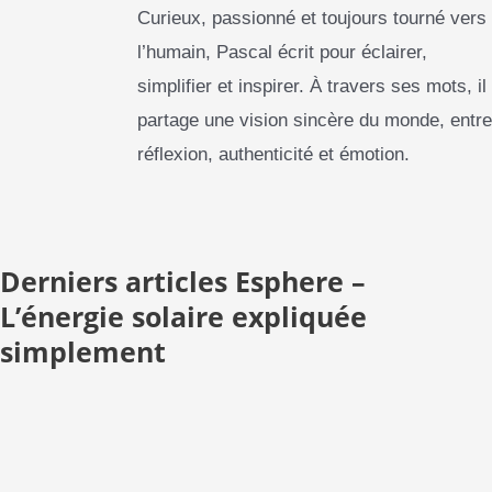
a
w
i
h
i
e
Curieux, passionné et toujours tourné vers
c
i
n
a
n
d
e
t
k
l’humain, Pascal écrit pour éclairer,
t
t
d
b
t
e
s
e
i
simplifier et inspirer. À travers ses mots, il
o
e
d
a
r
t
o
r
i
p
e
partage une vision sincère du monde, entre
k
n
p
s
t
réflexion, authenticité et émotion.
Derniers articles Esphere –
L’énergie solaire expliquée
simplement