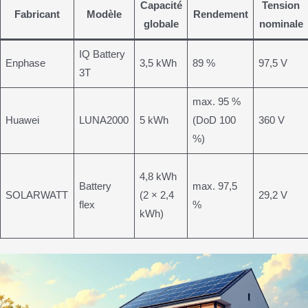
Capacité
Tension
Fabricant
Modèle
Rendement
globale
nominale
IQ Battery
Enphase
3,5 kWh
89 %
97,5 V
3T
max. 95 %
Huawei
LUNA2000
5 kWh
(DoD 100
360 V
%)
4,8 kWh
Battery
max. 97,5
SOLARWATT
(2 × 2,4
29,2 V
flex
%
kWh)