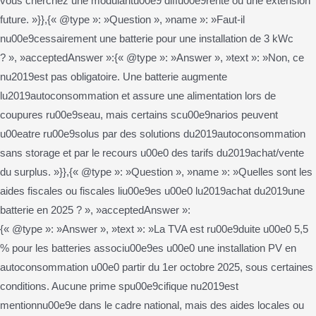
vous cherchez une modularitu00e9 diffu00e9rente ou une extension
future. »}},{« @type »: »Question », »name »: »Faut-il
nu00e9cessairement une batterie pour une installation de 3 kWc
? », »acceptedAnswer »:{« @type »: »Answer », »text »: »Non, ce
nu2019est pas obligatoire. Une batterie augmente
lu2019autoconsommation et assure une alimentation lors de
coupures ru00e9seau, mais certains scu00e9narios peuvent
u00eatre ru00e9solus par des solutions du2019autoconsommation
sans storage et par le recours u00e0 des tarifs du2019achat/vente
du surplus. »}},{« @type »: »Question », »name »: »Quelles sont les
aides fiscales ou fiscales liu00e9es u00e0 lu2019achat du2019une
batterie en 2025 ? », »acceptedAnswer »:
{« @type »: »Answer », »text »: »La TVA est ru00e9duite u00e0 5,5
% pour les batteries associu00e9es u00e0 une installation PV en
autoconsommation u00e0 partir du 1er octobre 2025, sous certaines
conditions. Aucune prime spu00e9cifique nu2019est
mentionnu00e9e dans le cadre national, mais des aides locales ou