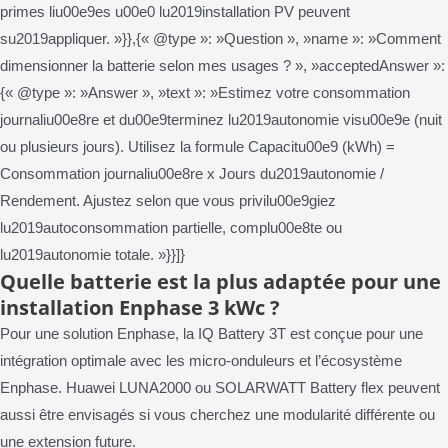
primes liu00e9es u00e0 lu2019installation PV peuvent
su2019appliquer. »}},{« @type »: »Question », »name »: »Comment
dimensionner la batterie selon mes usages ? », »acceptedAnswer »:
{« @type »: »Answer », »text »: »Estimez votre consommation
journaliu00e8re et du00e9terminez lu2019autonomie visu00e9e (nuit
ou plusieurs jours). Utilisez la formule Capacitu00e9 (kWh) =
Consommation journaliu00e8re x Jours du2019autonomie /
Rendement. Ajustez selon que vous privilu00e9giez
lu2019autoconsommation partielle, complu00e8te ou
lu2019autonomie totale. »}}]}
Quelle batterie est la plus adaptée pour une
installation Enphase 3 kWc ?
Pour une solution Enphase, la IQ Battery 3T est conçue pour une
intégration optimale avec les micro-onduleurs et l’écosystème
Enphase. Huawei LUNA2000 ou SOLARWATT Battery flex peuvent
aussi être envisagés si vous cherchez une modularité différente ou
une extension future.