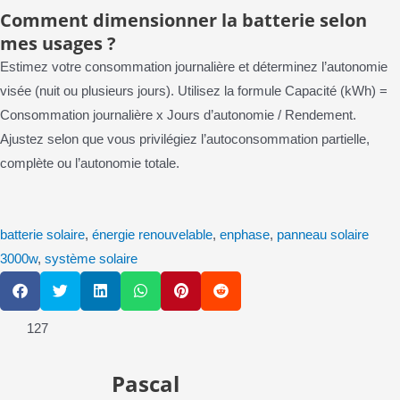
Comment dimensionner la batterie selon
mes usages ?
Estimez votre consommation journalière et déterminez l’autonomie
visée (nuit ou plusieurs jours). Utilisez la formule Capacité (kWh) =
Consommation journalière x Jours d’autonomie / Rendement.
Ajustez selon que vous privilégiez l’autoconsommation partielle,
complète ou l’autonomie totale.
batterie solaire
,
énergie renouvelable
,
enphase
,
panneau solaire
3000w
,
système solaire
S
S
S
S
S
S
h
h
h
h
h
h
a
a
a
a
a
a
127
r
r
r
r
r
r
e
e
e
e
e
e
o
o
o
o
o
o
Pascal
n
n
n
n
n
n
f
t
l
w
p
r