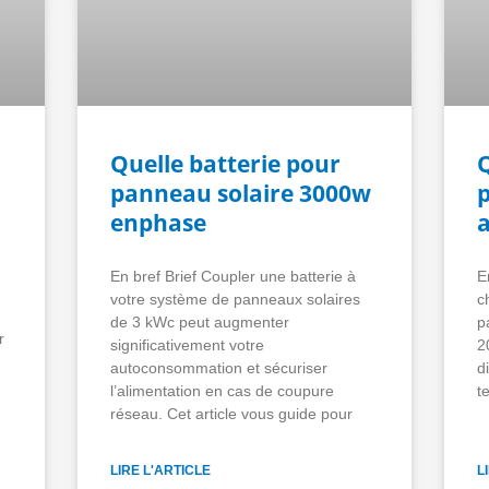
Quelle batterie pour
Q
panneau solaire 3000w
enphase
En bref Brief Coupler une batterie à
E
votre système de panneaux solaires
c
de 3 kWc peut augmenter
p
r
significativement votre
2
autoconsommation et sécuriser
d
l’alimentation en cas de coupure
t
réseau. Cet article vous guide pour
LIRE L'ARTICLE
L