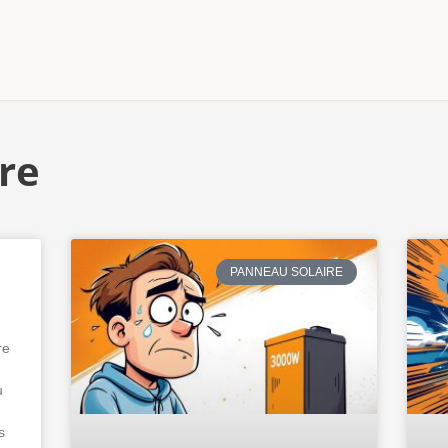
ire
PANNEAU SOLAIRE
re
u
s