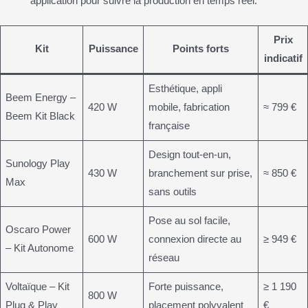
application pour suivre la production en temps réel.
Prix
Kit
Puissance
Points forts
indicatif
Esthétique, appli
Beem Energy –
420 W
mobile, fabrication
≈ 799 €
Beem Kit Black
française
Design tout-en-un,
Sunology Play
430 W
branchement sur prise,
≈ 850 €
Max
sans outils
Pose au sol facile,
Oscaro Power
600 W
connexion directe au
≥ 949 €
– Kit Autonome
réseau
Voltaïque – Kit
Forte puissance,
≥ 1 190
800 W
Plug & Play
placement polyvalent
€