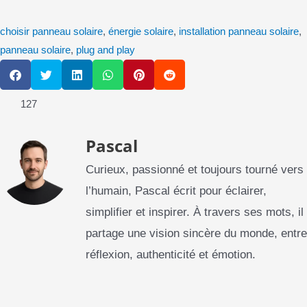
choisir panneau solaire
,
énergie solaire
,
installation panneau solaire
,
panneau solaire
,
plug and play
S
S
S
S
S
S
h
h
h
h
h
h
a
a
a
a
a
a
127
r
r
r
r
r
r
e
e
e
e
e
e
o
o
o
o
o
o
Pascal
n
n
n
n
n
n
f
t
l
w
p
r
a
w
i
h
i
e
Curieux, passionné et toujours tourné vers
c
i
n
a
n
d
e
t
k
l’humain, Pascal écrit pour éclairer,
t
t
d
b
t
e
s
e
i
simplifier et inspirer. À travers ses mots, il
o
e
d
a
r
t
o
r
i
p
e
partage une vision sincère du monde, entre
k
n
p
s
t
réflexion, authenticité et émotion.