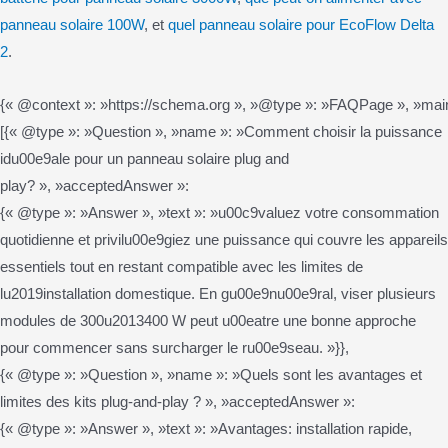
panneau solaire 100W
, et
quel panneau solaire pour EcoFlow Delta
2
.
{« @context »: »https://schema.org », »@type »: »FAQPage », »main
[{« @type »: »Question », »name »: »Comment choisir la puissance
idu00e9ale pour un panneau solaire plug and
play? », »acceptedAnswer »:
{« @type »: »Answer », »text »: »u00c9valuez votre consommation
quotidienne et privilu00e9giez une puissance qui couvre les appareils
essentiels tout en restant compatible avec les limites de
lu2019installation domestique. En gu00e9nu00e9ral, viser plusieurs
modules de 300u2013400 W peut u00eatre une bonne approche
pour commencer sans surcharger le ru00e9seau. »}},
{« @type »: »Question », »name »: »Quels sont les avantages et
limites des kits plug-and-play ? », »acceptedAnswer »:
{« @type »: »Answer », »text »: »Avantages: installation rapide,