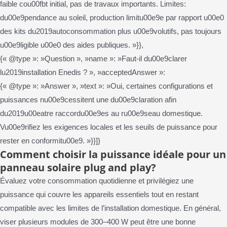
faible cou00fbt initial, pas de travaux importants. Limites:
du00e9pendance au soleil, production limitu00e9e par rapport u00e0
des kits du2019autoconsommation plus u00e9volutifs, pas toujours
u00e9ligible u00e0 des aides publiques. »}},
{« @type »: »Question », »name »: »Faut-il du00e9clarer
lu2019installation Enedis ? », »acceptedAnswer »:
{« @type »: »Answer », »text »: »Oui, certaines configurations et
puissances nu00e9cessitent une du00e9claration afin
du2019u00eatre raccordu00e9es au ru00e9seau domestique.
Vu00e9rifiez les exigences locales et les seuils de puissance pour
rester en conformitu00e9. »}}]}
Comment choisir la puissance idéale pour un
panneau solaire plug and play?
Évaluez votre consommation quotidienne et privilégiez une
puissance qui couvre les appareils essentiels tout en restant
compatible avec les limites de l’installation domestique. En général,
viser plusieurs modules de 300–400 W peut être une bonne