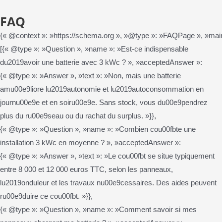
FAQ
{« @context »: »https://schema.org », »@type »: »FAQPage », »main
[{« @type »: »Question », »name »: »Est-ce indispensable
du2019avoir une batterie avec 3 kWc ? », »acceptedAnswer »:
{« @type »: »Answer », »text »: »Non, mais une batterie
amu00e9liore lu2019autonomie et lu2019autoconsommation en
journu00e9e et en soiru00e9e. Sans stock, vous du00e9pendrez
plus du ru00e9seau ou du rachat du surplus. »}},
{« @type »: »Question », »name »: »Combien cou00fbte une
installation 3 kWc en moyenne ? », »acceptedAnswer »:
{« @type »: »Answer », »text »: »Le cou00fbt se situe typiquement
entre 8 000 et 12 000 euros TTC, selon les panneaux,
lu2019onduleur et les travaux nu00e9cessaires. Des aides peuvent
ru00e9duire ce cou00fbt. »}},
{« @type »: »Question », »name »: »Comment savoir si mes