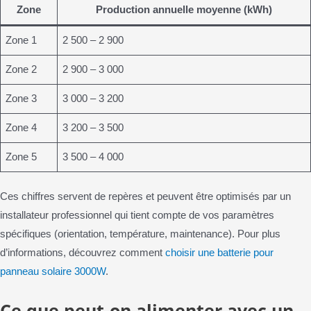
Zone
Production annuelle moyenne (kWh)
Zone 1
2 500 – 2 900
Zone 2
2 900 – 3 000
Zone 3
3 000 – 3 200
Zone 4
3 200 – 3 500
Zone 5
3 500 – 4 000
Ces chiffres servent de repères et peuvent être optimisés par un
installateur professionnel qui tient compte de vos paramètres
spécifiques (orientation, température, maintenance). Pour plus
d’informations, découvrez comment
choisir une batterie pour
panneau solaire 3000W
.
Ce que peut-on alimenter avec un