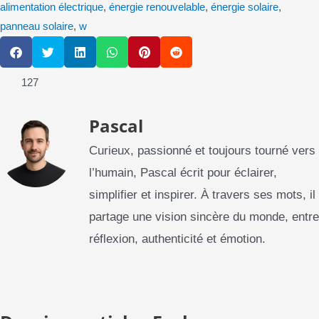
alimentation électrique
,
énergie renouvelable
,
énergie solaire
,
panneau solaire
,
w
S
S
S
S
S
S
h
h
h
h
h
h
a
a
a
a
a
a
127
r
r
r
r
r
r
e
e
e
e
e
e
o
o
o
o
o
o
Pascal
n
n
n
n
n
n
f
t
l
w
p
r
a
w
i
h
i
e
Curieux, passionné et toujours tourné vers
c
i
n
a
n
d
e
t
k
l’humain, Pascal écrit pour éclairer,
t
t
d
b
t
e
s
e
i
simplifier et inspirer. À travers ses mots, il
o
e
d
a
r
t
o
r
i
p
e
partage une vision sincère du monde, entre
k
n
p
s
t
réflexion, authenticité et émotion.